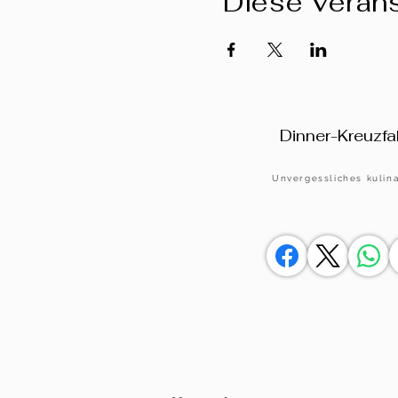
Diese Verans
Dinner-Kreuzfah
Unvergessliches kulina