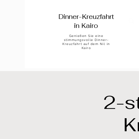
Dinner-Kreuzfahrt
in Kairo
Genießen Sie eine
stimmungsvolle Dinner-
Kreuzfahrt auf dem Nil in
Kairo
2-s
K