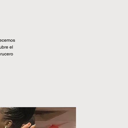
frecemos
ubre el
crucero