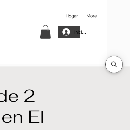
Hogar
More
Iniciar sesión
de 2
 en El