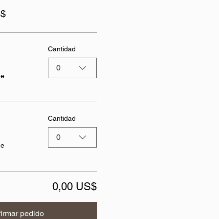
S$
Cantidad
0
de
Cantidad
0
de
0,00 US$
irmar pedido