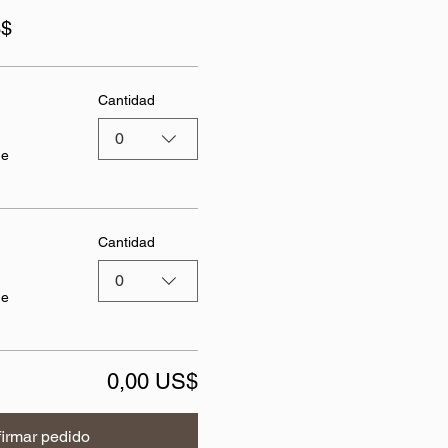
S$
Cantidad
0
de
Cantidad
0
de
0,00 US$
irmar pedido