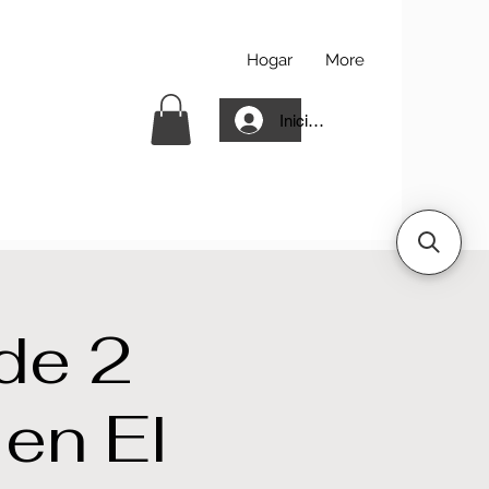
Hogar
More
Iniciar sesión
de 2
 en El