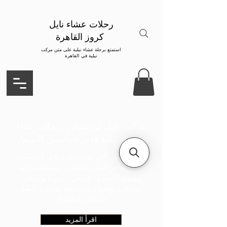
رحلات عشاء نايل
كروز القاهرة
استمتع برحلة عشاء نيلية على متن مركب
نيلية في القاهرة
مركب نايل كريستال : رحلات غداء
وعشاء نيلية فاخرة بأفضل الأسعار
احجز رحلتك الآن على باخرة نايل كريستال،
أفخم بواخر النيل بالقاهرة. استمتع ببوفيه
مفتوح 5 نجوم، عروض التنورة والرقص
الشرقي، وأجواء موسيقية ساحرة. أفضل
الأسعار بانتظارك
اقرأ المزيد