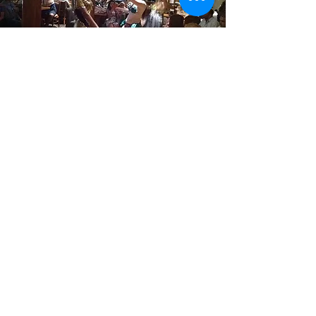
رحلة عشاء نيلية في القاهرة مع
عروض ترفيهية
(108 تقييمات)
4.8
17 دولارًا
ابتداءً من
شاهد المزيد