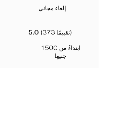
إلغاء مجاني
(373 تقييمًا)
5.0
ابتداءً من 1500
جنيها
أبرز التجارب
استمتع بتجربة القاهرة من على متن قاربك في رحلة عشاء
نيلية جماعية. اصعد على متن القارب وابقَ على اتصال دائم
بشبكة الواي فاي المتوفرة طوال الرحلة. تذوق أشهى
المأكولات المصرية المحلية واستمتع بعروض الرقص
الشرقي والتنورة. تأمل مناظر المدينة الخلابة من النيل
أثناء إبحارك في النهر.
خدمة نقل مريحة من وإلى الفندق
ابقَ على اتصال بشبكة الواي فاي المتوفرة على متن
الطائرة
تذوق المأكولات المصرية المحلية على العشاء
شاهد عروض الرقص الشرقي