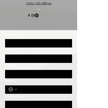
+2012-716-488-44
Vorname
*
Nachname
*
E-Mail
*
Telefon
*
Ihre Anfrage
*