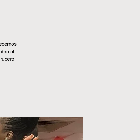
frecemos
ubre el
crucero