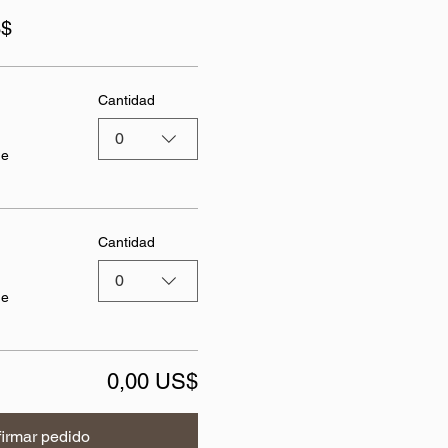
S$
Cantidad
0
de
Cantidad
0
de
0,00 US$
irmar pedido