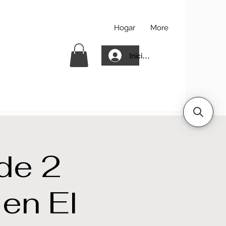
Hogar
More
Iniciar sesión
de 2
 en El