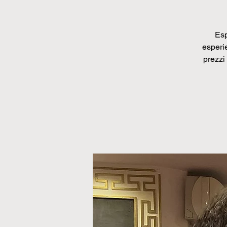
Esp
esperie
prezzi 