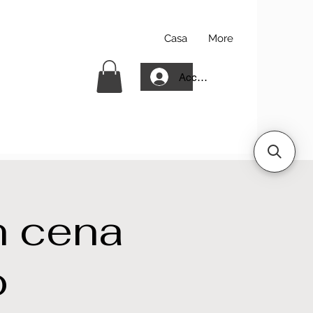
Casa
More
Accedi
n cena
o