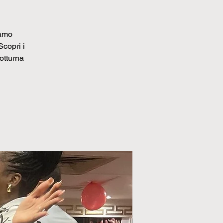
iamo
Scopri i
notturna