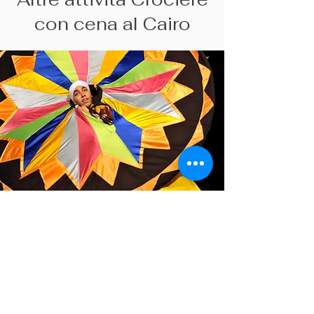
con cena al Cairo
Crociera con cena sul Nilo al
Cairo con danza del ventre e
trasferimento in hotel
4.9
(268 recensioni)
$ 35
Da